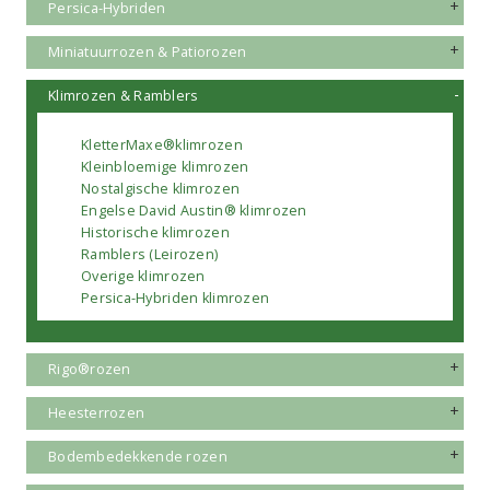
Persica-Hybriden
Miniatuurrozen & Patiorozen
Klimrozen & Ramblers
KletterMaxe®klimrozen
Kleinbloemige klimrozen
Nostalgische klimrozen
Engelse David Austin® klimrozen
Historische klimrozen
Ramblers (Leirozen)
Overige klimrozen
Persica-Hybriden klimrozen
Rigo®rozen
Heesterrozen
Bodembedekkende rozen