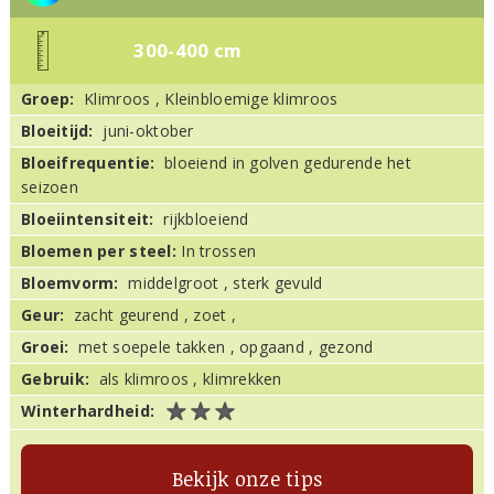
300-400 cm
Groep:
Klimroos , Kleinbloemige klimroos
Bloeitijd:
juni-oktober
Bloeifrequentie:
bloeiend in golven gedurende het
seizoen
Bloeiintensiteit:
rijkbloeiend
Bloemen per steel:
In trossen
Bloemvorm:
middelgroot , sterk gevuld
Geur:
zacht geurend , zoet ,
Groei:
met soepele takken , opgaand , gezond
Gebruik:
als klimroos , klimrekken
Winterhardheid:
Bekijk onze tips